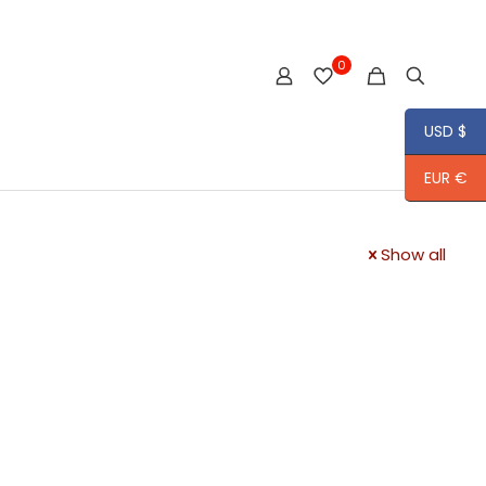
0
USD $
EUR €
Show all